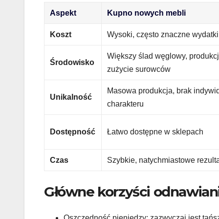
Aspekt
Kupno nowych mebli
Koszt
Wysoki, często znaczne wydatki
Większy ślad węglowy, produkc
Środowisko
zużycie surowców
Masowa produkcja, brak indywi
Unikalność
charakteru
Dostępność
Łatwo dostępne w sklepach
Czas
Szybkie, natychmiastowe rezult
Główne korzyści odnawiani
Oszczędność pieniędzy: zazwyczaj jest tańs