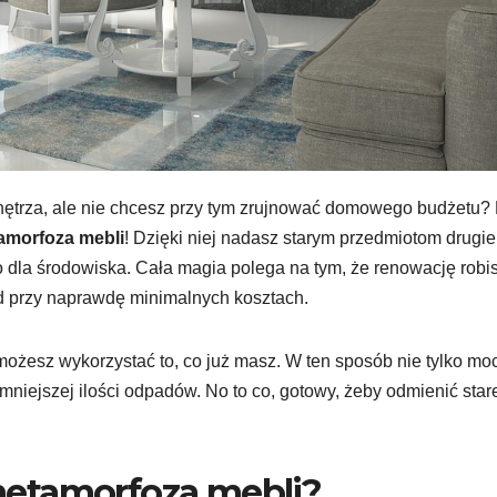
nętrza, ale nie chcesz przy tym zrujnować domowego budżetu
amorfoza mebli
! Dzięki niej nadasz starym przedmiotom drugie
o dla środowiska. Cała magia polega na tym, że renowację robi
d przy naprawdę minimalnych kosztach.
żesz wykorzystać to, co już masz. W ten sposób nie tylko mo
o mniejszej ilości odpadów. No to co, gotowy, żeby odmienić star
etamorfoza mebli?