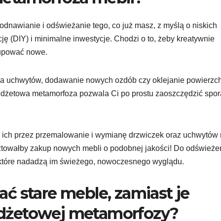
 odnawianie i odświeżanie tego, co już masz, z myślą o niskich
ę (DIY) i minimalne inwestycje. Chodzi o to, żeby kreatywnie
 kupować nowe.
na uchwytów, dodawanie nowych ozdób czy oklejanie powierzch
udżetowa metamorfoza pozwala Ci po prostu zaoszczędzić spor
 ich przez przemalowanie i wymianę drzwiczek oraz uchwytów
sztowałby zakup nowych mebli o podobnej jakości! Do odświeże
c, które nadadzą im świeżego, nowoczesnego wyglądu.
ć stare meble, zamiast je
dżetowej metamorfozy?