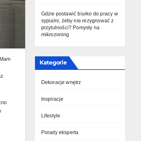
Gdzie postawić biurko do pracy w
sypialni, żeby nie rezygnować z
przytulności? Pomysły na
mikrozoning
? Mam
Kategorie
sz
Dekoracje wnętrz
Inspiracje
cno
e
Lifestyle
Porady eksperta