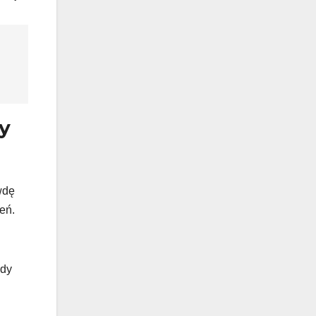
y
wdę
eń.
edy