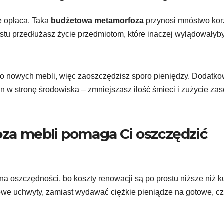
ę opłaca. Taka
budżetowa metamorfoza
przynosi mnóstwo korz
ostu przedłużasz życie przedmiotom, które inaczej wylądowałyb
no nowych mebli, więc zaoszczędzisz sporo pieniędzy. Dodatko
n w stronę środowiska – zmniejszasz ilość śmieci i zużycie za
a mebli pomaga Ci oszczędzić
na oszczędności, bo koszty renowacji są po prostu niższe niż 
owe uchwyty, zamiast wydawać ciężkie pieniądze na gotowe, cz