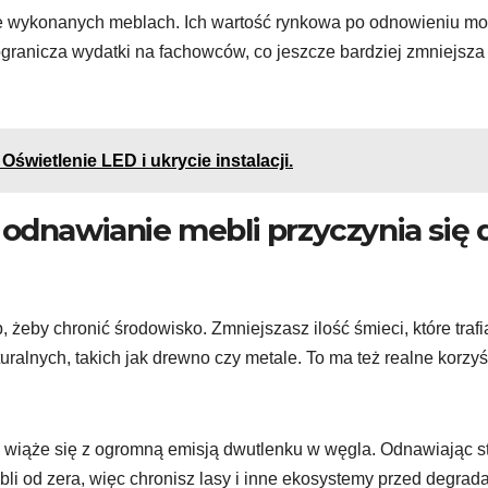
dnie wykonanych meblach. Ich wartość rynkowa po odnowieniu m
granicza wydatki na fachowców, co jeszcze bardziej zmniejsza
świetlenie LED i ukrycie instalacji.
 odnawianie mebli przyczynia się 
 żeby chronić środowisko. Zmniejszasz ilość śmieci, które trafi
ralnych, takich jak drewno czy metale. To ma też realne korzyś
to wiąże się z ogromną emisją dwutlenku w węgla. Odnawiając st
li od zera, więc chronisz lasy i inne ekosystemy przed degrada