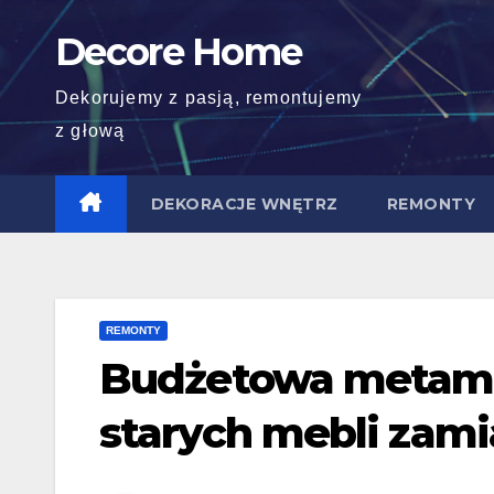
Skip
Decore Home
to
content
Dekorujemy z pasją, remontujemy
z głową
DEKORACJE WNĘTRZ
REMONTY
REMONTY
Budżetowa metamo
starych mebli zami