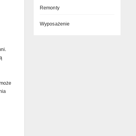
Remonty
Wyposażenie
ni.
ą
 może
nia