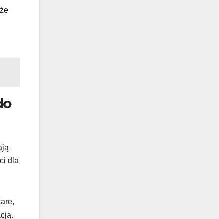
oże
do
ają
ci dla
are,
cją.