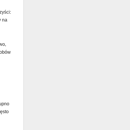
yści:
y na
wo,
sobów
kupno
ęsto