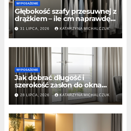
WYPOSAŻENIE
Głębokość szafy przesuwnej z
drążkiem – ile cm naprawdę
potrzeba, żeby ubrania się nie
31 LIPCA, 2026
KATARZYNA MICHALCZUK
gniotły?
WYPOSAŻENIE
Jak dobrać długość i
szerokość zasłon do okna
tarasowego? Prosty
28 LIPCA, 2026
KATARZYNA MICHALCZUK
kalkulator marszczenia