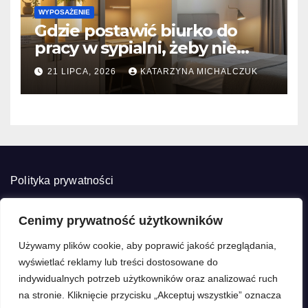
WYPOSAŻENIE
Gdzie postawić biurko do
pracy w sypialni, żeby nie
rezygnować z przytulności?
21 LIPCA, 2026
KATARZYNA MICHALCZUK
Pomysły na mikrozoning
Polityka prywatności
Cenimy prywatność użytkowników
Używamy plików cookie, aby poprawić jakość przeglądania,
wyświetlać reklamy lub treści dostosowane do
Decore Home
indywidualnych potrzeb użytkowników oraz analizować ruch
na stronie. Kliknięcie przycisku „Akceptuj wszystkie” oznacza
Dekorujemy z pasją, remontujemy z głową