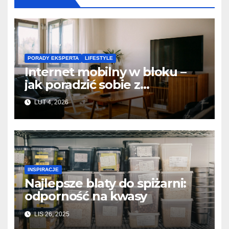
PORADY EKSPERTA
LIFESTYLE
Internet mobilny w bloku –
jak poradzić sobie z
zakłóceniami od dziesiątek
LUT 4, 2026
sąsiadów?
INSPIRACJE
Najlepsze blaty do spiżarni:
odporność na kwasy
LIS 26, 2025