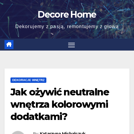
Skip
Decore Home
to
content
Dekorujemy z pasją, remontujemy z głową
DEKORACJE WNĘTRZ
Jak ożywić neutralne
wnętrza kolorowymi
dodatkami?
By
Katarzyna Michalczuk