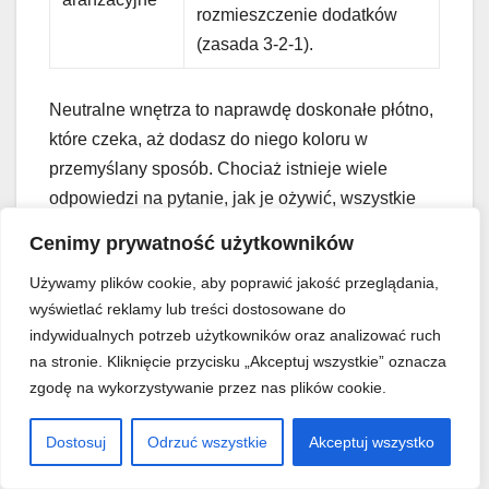
rozmieszczenie dodatków
(zasada 3-2-1).
Neutralne wnętrza to naprawdę doskonałe płótno,
które czeka, aż dodasz do niego koloru w
przemyślany sposób. Chociaż istnieje wiele
odpowiedzi na pytanie, jak je ożywić, wszystkie
sprowadzają się do kilku najważniejszych zasad.
Cenimy prywatność użytkowników
Kiedy zrozumiesz tonację, proporcje i sposoby
Używamy plików cookie, aby poprawić jakość przeglądania,
łączenia barw, masz sukces w garści. Wybór
wyświetlać reklamy lub treści dostosowane do
odpowiednich akcesoriów – dekoracyjnych
indywidualnych potrzeb użytkowników oraz analizować ruch
poduszek, dywanów – w połączeniu z bogactwem
na stronie. Kliknięcie przycisku „Akceptuj wszystkie” oznacza
tekstur i inteligentnymi technikami aranżacyjnymi
zgodę na wykorzystywanie przez nas plików cookie.
pozwoli ci stworzyć przestrzeń, która będzie
zarówno spokojna, jak i pełna życia. Nie bój się
Dostosuj
Odrzuć wszystkie
Akceptuj wszystko
eksperymentować i odkrywać własnych sposobów