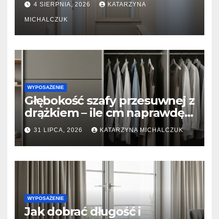
4 SIERPNIA, 2026
KATARZYNA
płytkimi meblami
MICHALCZUK
WYPOSAŻENIE
Głębokość szafy przesuwnej z
drążkiem – ile cm naprawdę
potrzeba, żeby ubrania się nie
31 LIPCA, 2026
KATARZYNA MICHALCZUK
gniotły?
WYPOSAŻENIE
Jak dobrać długość i