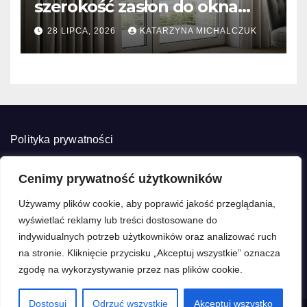
szerokość zasłon do okna
tarasowego? Prosty
28 LIPCA, 2026
KATARZYNA MICHALCZUK
kalkulator marszczenia
Polityka prywatności
Cenimy prywatność użytkowników
Używamy plików cookie, aby poprawić jakość przeglądania,
wyświetlać reklamy lub treści dostosowane do
Decore Home
indywidualnych potrzeb użytkowników oraz analizować ruch
na stronie. Kliknięcie przycisku „Akceptuj wszystkie” oznacza
Dekorujemy z pasją, remontujemy z głową
zgodę na wykorzystywanie przez nas plików cookie.
Dostosuj
Odrzuć wszystkie
Akceptuj wszystko