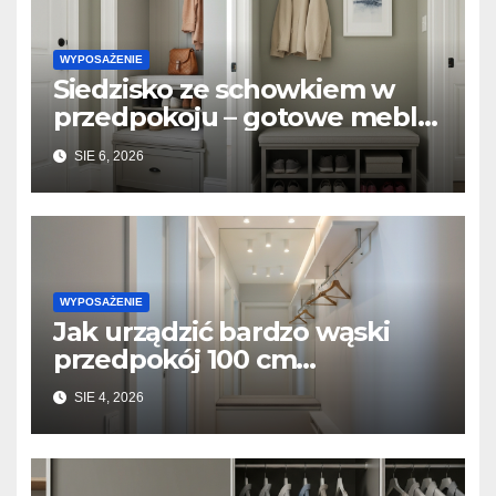
WYPOSAŻENIE
Siedzisko ze schowkiem w
przedpokoju – gotowe meble
vs. zabudowa stolarska na
SIE 6, 2026
wymiar
WYPOSAŻENIE
Jak urządzić bardzo wąski
przedpokój 100 cm
szerokości? Triki z lustrami i
SIE 4, 2026
płytkimi meblami