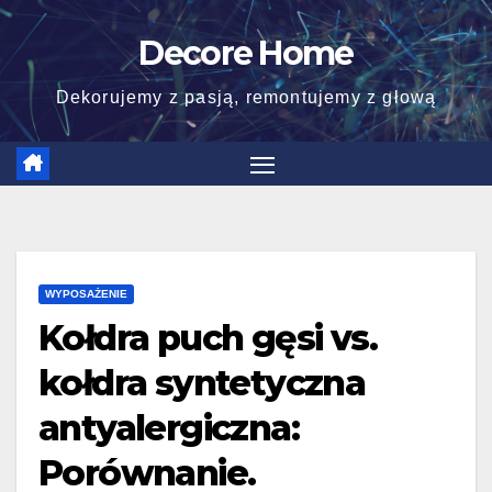
Skip
Decore Home
to
content
Dekorujemy z pasją, remontujemy z głową
WYPOSAŻENIE
Kołdra puch gęsi vs.
kołdra syntetyczna
antyalergiczna:
Porównanie.