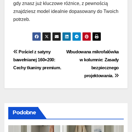
gdy znasz już kluczowe różnice, z pewnością
znajdziesz model idealnie dopasowany do Twoich
potrzeb.
Nawigacja
Pościel z satyny
Wbudowana mikrofalówka
bawełnianej 160×200:
w kolumnie: Zasady
wpisu
Cechy tkaniny premium.
bezpiecznego
projektowania.
Podobne