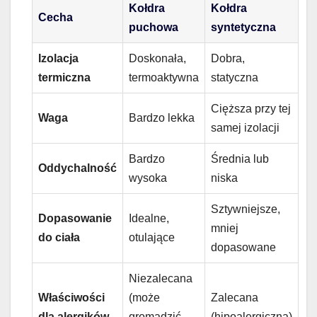
Kołdra
Kołdra
Cecha
puchowa
syntetyczna
Izolacja
Doskonała,
Dobra,
termiczna
termoaktywna
statyczna
Cięższa przy tej
Waga
Bardzo lekka
samej izolacji
Bardzo
Średnia lub
Oddychalność
wysoka
niska
Sztywniejsze,
Dopasowanie
Idealne,
mniej
do ciała
otulające
dopasowane
Niezalecana
Właściwości
(może
Zalecana
dla alergików
gromadzić
(hipoalergiczna)