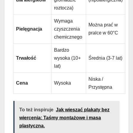
roztocza)
Wymaga
Można prać w
Pielęgnacja
czyszczenia
pralce w 60°C
chemicznego
Bardzo
Trwałość
wysoka (10+
Średnia (3-7 lat)
lat)
Niska /
Cena
Wysoka
Przystępna
To też inspiruje
Jak wieszać plakaty bez
wiercenia: Taśmy montażowe i masa
plastyczna.