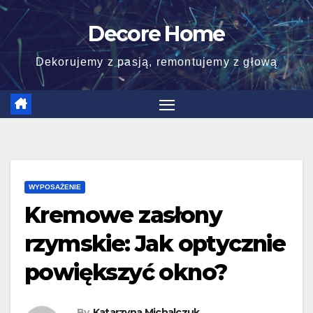
Skip
Decore Home
to
content
Dekorujemy z pasją, remontujemy z głową
WYPOSAŻENIE
Kremowe zasłony
rzymskie: Jak optycznie
powiększyć okno?
By
Katarzyna Michalczuk