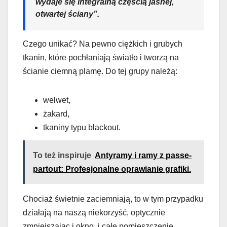
wydaje się integralną częścią jasnej,
otwartej ściany”.
Czego unikać? Na pewno ciężkich i grubych
tkanin, które pochłaniają światło i tworzą na
ścianie ciemną plamę. Do tej grupy należą:
welwet,
żakard,
tkaniny typu blackout.
To też inspiruje
Antyramy i ramy z passe-
partout: Profesjonalne oprawianie grafiki.
Chociaż świetnie zaciemniają, to w tym przypadku
działają na naszą niekorzyść, optycznie
zmniejszając i okno, i całe pomieszczenie.