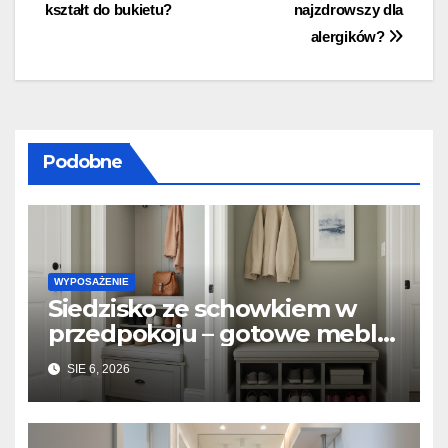
wpisu
kształt do bukietu?
najzdrowszy dla
alergików?
Podobne
WYPOSAŻENIE
Siedzisko ze schowkiem w
przedpokoju – gotowe meble
vs. zabudowa stolarska na
SIE 6, 2026
wymiar