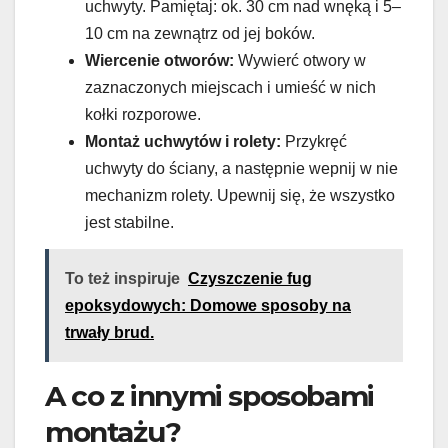
uchwyty. Pamiętaj: ok. 30 cm nad wnęką i 5–
10 cm na zewnątrz od jej boków.
Wiercenie otworów:
Wywierć otwory w
zaznaczonych miejscach i umieść w nich
kołki rozporowe.
Montaż uchwytów i rolety:
Przykręć
uchwyty do ściany, a następnie wepnij w nie
mechanizm rolety. Upewnij się, że wszystko
jest stabilne.
To też inspiruje
Czyszczenie fug
epoksydowych: Domowe sposoby na
trwały brud.
A co z innymi sposobami
montażu?