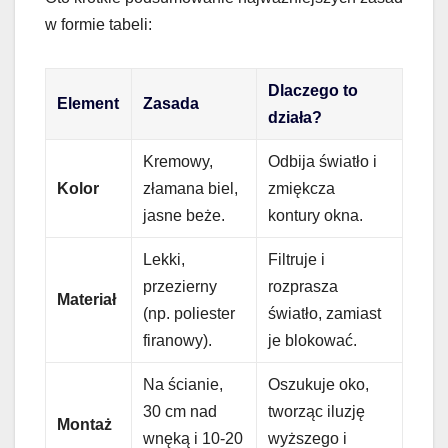
w formie tabeli:
Dlaczego to
Element
Zasada
działa?
Kremowy,
Odbija światło i
Kolor
złamana biel,
zmiękcza
jasne beże.
kontury okna.
Lekki,
Filtruje i
przezierny
rozprasza
Materiał
(np. poliester
światło, zamiast
firanowy).
je blokować.
Na ścianie,
Oszukuje oko,
30 cm nad
tworząc iluzję
Montaż
wnęką i 10-20
wyższego i