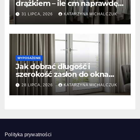
drążkiem – ile cm naprawdę
potrzeba, żeby ubrania się nie
31 LIPCA, 2026
KATARZYNA MICHALCZUK
gniotły?
WYPOSAŻENIE
Jak dobrać długość i
szerokość zasłon do okna
tarasowego? Prosty
28 LIPCA, 2026
KATARZYNA MICHALCZUK
kalkulator marszczenia
Polityka prywatności