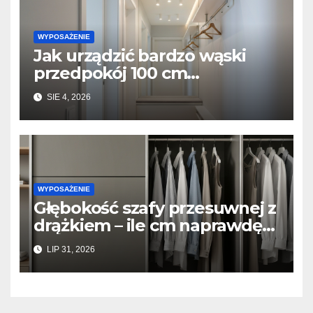
WYPOSAŻENIE
Jak urządzić bardzo wąski
przedpokój 100 cm
szerokości? Triki z lustrami i
SIE 4, 2026
płytkimi meblami
WYPOSAŻENIE
Głębokość szafy przesuwnej z
drążkiem – ile cm naprawdę
potrzeba, żeby ubrania się nie
LIP 31, 2026
gniotły?