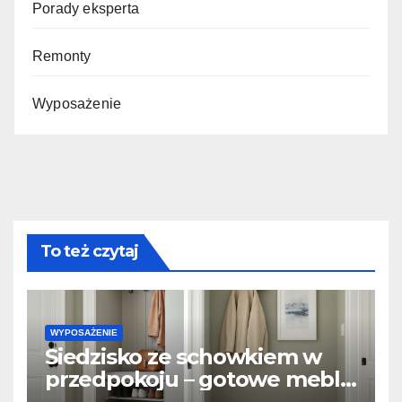
Porady eksperta
Remonty
Wyposażenie
To też czytaj
WYPOSAŻENIE
Siedzisko ze schowkiem w
przedpokoju – gotowe meble
vs. zabudowa stolarska na