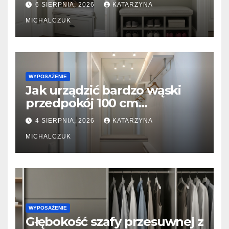
6 SIERPNIA, 2026
KATARZYNA
wymiar
MICHALCZUK
WYPOSAŻENIE
Jak urządzić bardzo wąski
przedpokój 100 cm
szerokości? Triki z lustrami i
4 SIERPNIA, 2026
KATARZYNA
płytkimi meblami
MICHALCZUK
WYPOSAŻENIE
Głębokość szafy przesuwnej z