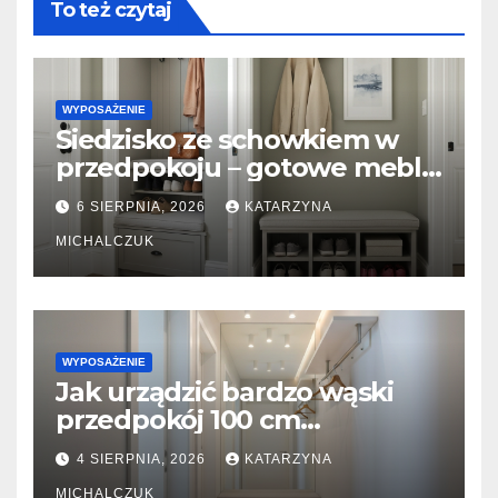
To też czytaj
WYPOSAŻENIE
Siedzisko ze schowkiem w
przedpokoju – gotowe meble
vs. zabudowa stolarska na
6 SIERPNIA, 2026
KATARZYNA
wymiar
MICHALCZUK
WYPOSAŻENIE
Jak urządzić bardzo wąski
przedpokój 100 cm
szerokości? Triki z lustrami i
4 SIERPNIA, 2026
KATARZYNA
płytkimi meblami
MICHALCZUK