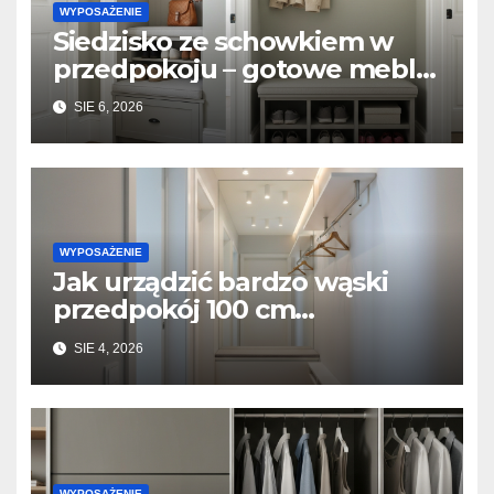
WYPOSAŻENIE
Siedzisko ze schowkiem w
przedpokoju – gotowe meble
vs. zabudowa stolarska na
SIE 6, 2026
wymiar
WYPOSAŻENIE
Jak urządzić bardzo wąski
przedpokój 100 cm
szerokości? Triki z lustrami i
SIE 4, 2026
płytkimi meblami
WYPOSAŻENIE