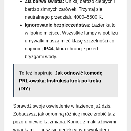
Zła barwa światła:
Unikaj bardzo ciepłych i
bardzo zimnych żarówek. Trzymaj się
neutralnego przedziału 4000–5500 K.
Ignorowanie bezpieczeństwa:
Łazienka to
wilgotne miejsce. Wszystkie lampy w pobliżu
umywalki muszą mieć klasę szczelności co
najmniej
IP44
, która chroni je przed
bryzgami wody.
To też inspiruje
Jak odnowić komodę
PRL-owską: Instrukcja krok po kroku
(DIY).
Sprawdź swoje oświetlenie w łazience już dziś.
Zobaczysz, jak ogromną różnicę może zrobić ta z
pozoru niewielka zmiana. Koniec z makijażowymi
wpadkami – ciesz się perfekcyjnym wyglądem