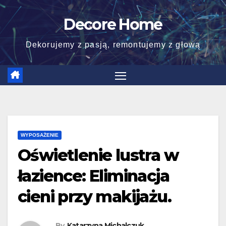
Skip
Decore Home
to
content
Dekorujemy z pasją, remontujemy z głową
WYPOSAŻENIE
Oświetlenie lustra w
łazience: Eliminacja
cieni przy makijażu.
By
Katarzyna Michalczuk