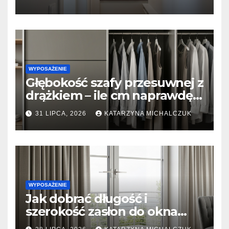
WYPOSAŻENIE
Głębokość szafy przesuwnej z
drążkiem – ile cm naprawdę
potrzeba, żeby ubrania się nie
31 LIPCA, 2026
KATARZYNA MICHALCZUK
gniotły?
WYPOSAŻENIE
Jak dobrać długość i
szerokość zasłon do okna
tarasowego? Prosty