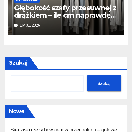
Głębokość szafy przesuwnej z
drążkiem – ile cm naprawdę
potrzeba, żeby ubrania się nie
LIP 31, 2026
gniotły?
Szukaj
Szukaj
Nowe
Siedzisko ze schowkiem w przedpokoju – gotowe