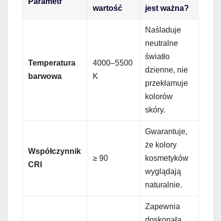
Parametr
wartość
jest ważna?
Naśladuje
neutralne
światło
Temperatura
4000–5500
dzienne, nie
barwowa
K
przekłamuje
kolorów
skóry.
Gwarantuje,
że kolory
Współczynnik
≥ 90
kosmetyków
CRI
wyglądają
naturalnie.
Zapewnia
doskonałą