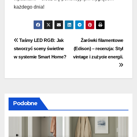
każdego dnia!
Nawigacja
Taśmy LED RGB: Jak
Żarówki filamentowe
stworzyć sceny świetlne
(Edison) – recenzja: Styl
wpisu
w systemie Smart Home?
vintage i zużycie energii.
Podobne