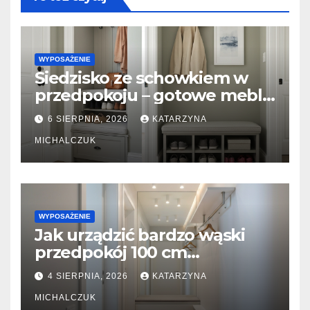
WYPOSAŻENIE
Siedzisko ze schowkiem w
przedpokoju – gotowe meble
vs. zabudowa stolarska na
6 SIERPNIA, 2026
KATARZYNA
wymiar
MICHALCZUK
WYPOSAŻENIE
Jak urządzić bardzo wąski
przedpokój 100 cm
szerokości? Triki z lustrami i
4 SIERPNIA, 2026
KATARZYNA
płytkimi meblami
MICHALCZUK