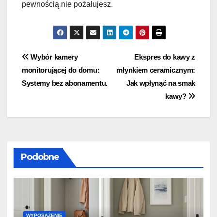
pewnością nie pożałujesz.
Nawigacja
Wybór kamery
Ekspres do kawy z
monitorującej do domu:
młynkiem ceramicznym:
wpisu
Systemy bez abonamentu.
Jak wpłynąć na smak
kawy?
Podobne
WYPOSAŻENIE