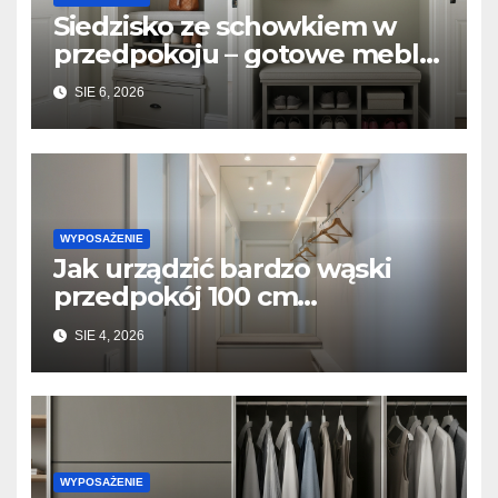
Siedzisko ze schowkiem w
przedpokoju – gotowe meble
vs. zabudowa stolarska na
SIE 6, 2026
wymiar
WYPOSAŻENIE
Jak urządzić bardzo wąski
przedpokój 100 cm
szerokości? Triki z lustrami i
SIE 4, 2026
płytkimi meblami
WYPOSAŻENIE