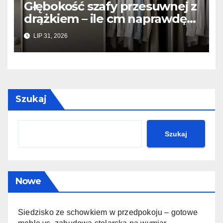
Głębokość szafy przesuwnej z
drążkiem – ile cm naprawdę
potrzeba, żeby ubrania się nie
LIP 31, 2026
gniotły?
Szukaj
Szukaj
Nowe
Siedzisko ze schowkiem w przedpokoju – gotowe