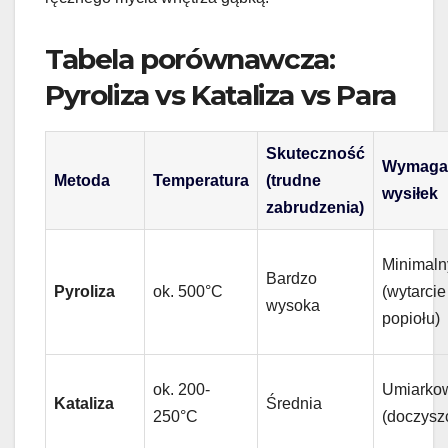
Tabela porównawcza:
Pyroliza vs Kataliza vs Para
Skuteczność
Wymaga
Metoda
Temperatura
(trudne
wysiłek
zabrudzenia)
Minimaln
Bardzo
Pyroliza
ok. 500°C
(wytarcie
wysoka
popiołu)
ok. 200-
Umiarko
Kataliza
Średnia
250°C
(doczysz