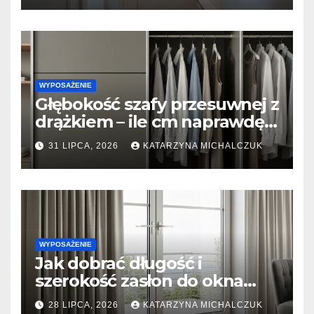
WYPOSAŻENIE
Głębokość szafy przesuwnej z
drążkiem – ile cm naprawdę
potrzeba, żeby ubrania się nie
31 LIPCA, 2026
KATARZYNA MICHALCZUK
gniotły?
WYPOSAŻENIE
Jak dobrać długość i
szerokość zasłon do okna
tarasowego? Prosty
28 LIPCA, 2026
KATARZYNA MICHALCZUK