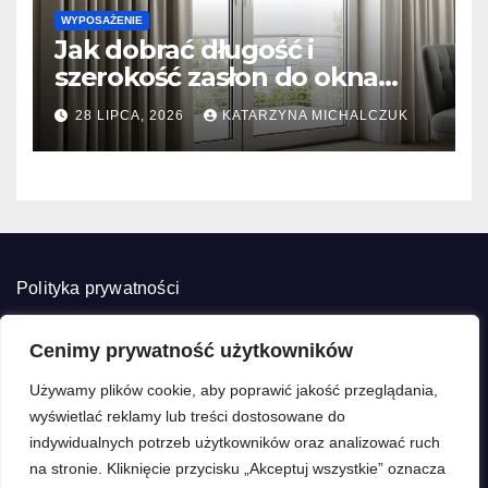
WYPOSAŻENIE
Jak dobrać długość i
szerokość zasłon do okna
tarasowego? Prosty
28 LIPCA, 2026
KATARZYNA MICHALCZUK
kalkulator marszczenia
Polityka prywatności
Cenimy prywatność użytkowników
Używamy plików cookie, aby poprawić jakość przeglądania,
wyświetlać reklamy lub treści dostosowane do
Decore Home
indywidualnych potrzeb użytkowników oraz analizować ruch
na stronie. Kliknięcie przycisku „Akceptuj wszystkie” oznacza
Dekorujemy z pasją, remontujemy z głową