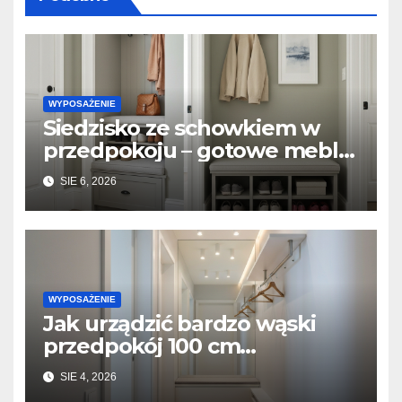
WYPOSAŻENIE
Siedzisko ze schowkiem w
przedpokoju – gotowe meble
vs. zabudowa stolarska na
SIE 6, 2026
wymiar
WYPOSAŻENIE
Jak urządzić bardzo wąski
przedpokój 100 cm
szerokości? Triki z lustrami i
SIE 4, 2026
płytkimi meblami