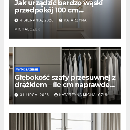
Jak urządzić bardzo wąski
przedpokój 100 cm
szerokości? Triki z lustrami i
4 SIERPNIA, 2026
KATARZYNA
płytkimi meblami
MICHALCZUK
WYPOSAŻENIE
Głębokość szafy przesuwnej z
drążkiem – ile cm naprawdę
potrzeba, żeby ubrania się nie
31 LIPCA, 2026
KATARZYNA MICHALCZUK
gniotły?