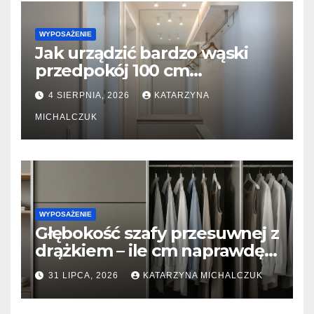
WYPOSAŻENIE
Jak urządzić bardzo wąski
przedpokój 100 cm
szerokości? Triki z lustrami i
4 SIERPNIA, 2026
KATARZYNA
płytkimi meblami
MICHALCZUK
WYPOSAŻENIE
Głębokość szafy przesuwnej z
drążkiem – ile cm naprawdę
potrzeba, żeby ubrania się nie
31 LIPCA, 2026
KATARZYNA MICHALCZUK
gniotły?