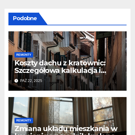
Podobne
REMONTY
Koszty dachu z kratownic:
Szczegółowa kalkulacja i
oszczędności
PAŹ 22, 2025
REMONTY
Zmiana układu mieszkania w