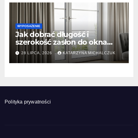
WYPOSAŻENIE
Jak dobrać długość i
szerokość zasłon do okna
tarasowego? Prosty
28 LIPCA, 2026
KATARZYNA MICHALCZUK
kalkulator marszczenia
Polityka prywatności