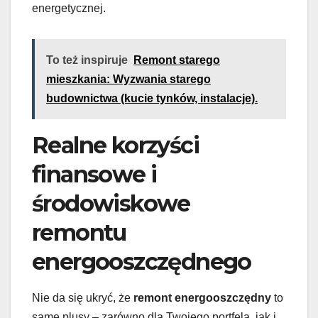
energetycznej.
To też inspiruje
Remont starego
mieszkania: Wyzwania starego
budownictwa (kucie tynków, instalacje).
Realne korzyści
finansowe i
środowiskowe
remontu
energooszczędnego
Nie da się ukryć, że
remont energooszczędny
to
same plusy – zarówno dla Twojego portfela, jak i