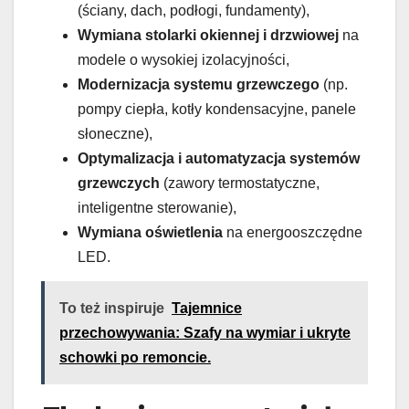
(ściany, dach, podłogi, fundamenty),
Wymiana stolarki okiennej i drzwiowej
na
modele o wysokiej izolacyjności,
Modernizacja systemu grzewczego
(np.
pompy ciepła, kotły kondensacyjne, panele
słoneczne),
Optymalizacja i automatyzacja systemów
grzewczych
(zawory termostatyczne,
inteligentne sterowanie),
Wymiana oświetlenia
na energooszczędne
LED.
To też inspiruje
Tajemnice
przechowywania: Szafy na wymiar i ukryte
schowki po remoncie.