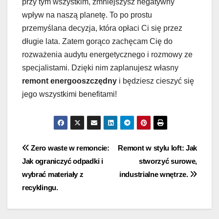
przy tym wszystkim, zmniejszysz negatywny
wpływ na naszą planetę. To po prostu
przemyślana decyzja, która opłaci Ci się przez
długie lata. Zatem gorąco zachęcam Cię do
rozważenia audytu energetycznego i rozmowy ze
specjalistami. Dzięki nim zaplanujesz własny
remont energooszczędny
i będziesz cieszyć się
jego wszystkimi benefitami!
Nawigacja
Zero waste w remoncie:
Remont w stylu loft: Jak
Jak ograniczyć odpadki i
stworzyć surowe,
wpisu
wybrać materiały z
industrialne wnętrze.
recyklingu.