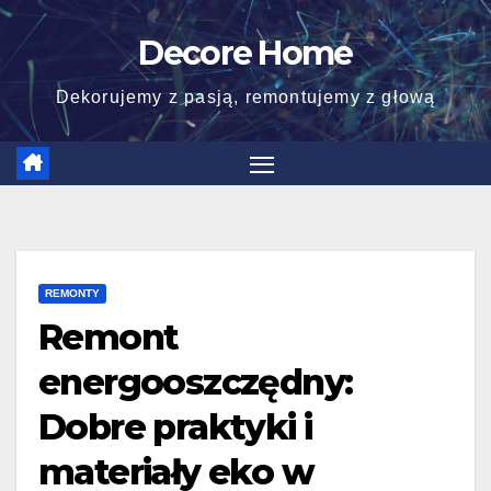
Skip
Decore Home
to
content
Dekorujemy z pasją, remontujemy z głową
REMONTY
Remont
energooszczędny:
Dobre praktyki i
materiały eko w