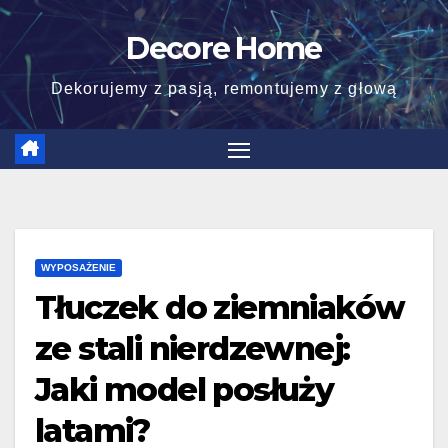
Skip
Decore Home
to
content
Dekorujemy z pasją, remontujemy z głową
WYPOSAŻENIE
Tłuczek do ziemniaków
ze stali nierdzewnej:
Jaki model posłuży
latami?