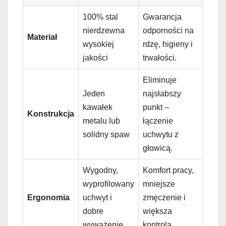
100% stal
Gwarancja
nierdzewna
odporności na
Materiał
wysokiej
rdzę, higieny i
jakości
trwałości.
Eliminuje
Jeden
najsłabszy
kawałek
punkt –
Konstrukcja
metalu lub
łączenie
solidny spaw
uchwytu z
głowicą.
Wygodny,
Komfort pracy,
wyprofilowany
mniejsze
Ergonomia
uchwyt i
zmęczenie i
dobre
większa
wyważenie
kontrola.