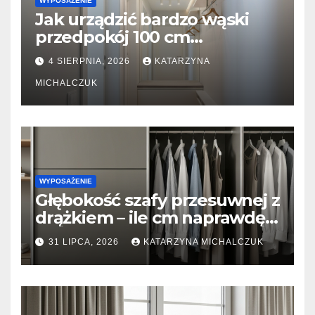
WYPOSAŻENIE
Jak urządzić bardzo wąski
przedpokój 100 cm
szerokości? Triki z lustrami i
4 SIERPNIA, 2026
KATARZYNA
płytkimi meblami
MICHALCZUK
WYPOSAŻENIE
Głębokość szafy przesuwnej z
drążkiem – ile cm naprawdę
potrzeba, żeby ubrania się nie
31 LIPCA, 2026
KATARZYNA MICHALCZUK
gniotły?