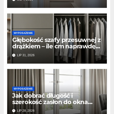
płytkimi meblami
WYPOSAŻENIE
Głębokość szafy przesuwnej z
drążkiem – ile cm naprawdę
potrzeba, żeby ubrania się nie
LIP 31, 2026
gniotły?
WYPOSAŻENIE
Jak dobrać długość i
szerokość zasłon do okna
tarasowego? Prosty
LIP 28, 2026