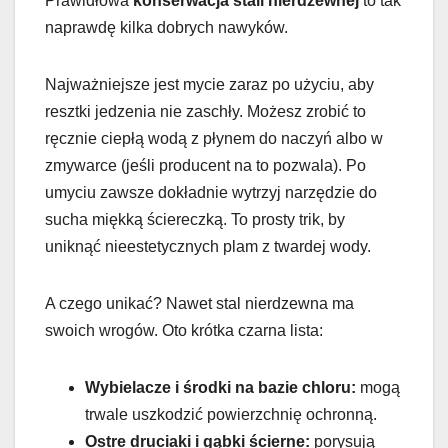
Prawidłowa
konserwacja stali nierdzewnej
to tak
naprawdę kilka dobrych nawyków.
Najważniejsze jest mycie zaraz po użyciu, aby
resztki jedzenia nie zaschły. Możesz zrobić to
ręcznie ciepłą wodą z płynem do naczyń albo w
zmywarce (jeśli producent na to pozwala). Po
umyciu zawsze dokładnie wytrzyj narzędzie do
sucha miękką ściereczką. To prosty trik, by
uniknąć nieestetycznych plam z twardej wody.
A czego unikać? Nawet stal nierdzewna ma
swoich wrogów. Oto krótka czarna lista:
Wybielacze i środki na bazie chloru:
mogą
trwale uszkodzić powierzchnię ochronną.
Ostre druciaki i gąbki ścierne:
porysują