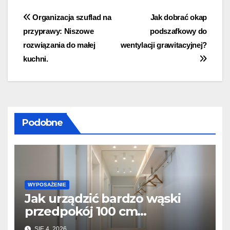
Nawigacja
Organizacja szuflad na
Jak dobrać okap
przyprawy: Niszowe
podszafkowy do
wpisu
rozwiązania do małej
wentylacji grawitacyjnej?
kuchni.
Podobne
WYPOSAŻENIE
Jak urządzić bardzo wąski
przedpokój 100 cm
szerokości? Triki z lustrami i
SIE 4, 2026