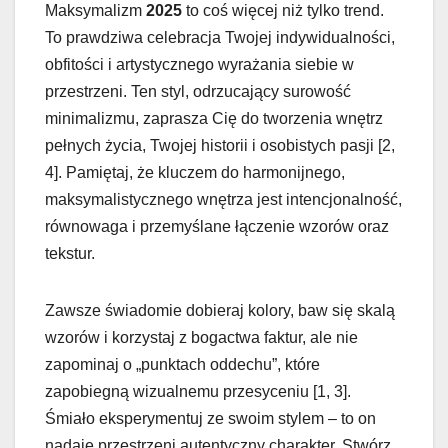
Maksymalizm
2025
to coś więcej niż tylko trend.
To prawdziwa celebracja Twojej indywidualności,
obfitości i artystycznego wyrażania siebie w
przestrzeni. Ten styl, odrzucający surowość
minimalizmu, zaprasza Cię do tworzenia wnętrz
pełnych życia, Twojej historii i osobistych pasji [2,
4]. Pamiętaj, że kluczem do harmonijnego,
maksymalistycznego wnętrza jest intencjonalność,
równowaga i przemyślane łączenie wzorów oraz
tekstur.
Zawsze świadomie dobieraj kolory, baw się skalą
wzorów i korzystaj z bogactwa faktur, ale nie
zapominaj o „punktach oddechu”, które
zapobiegną wizualnemu przesyceniu [1, 3].
Śmiało eksperymentuj ze swoim stylem – to on
nadaje przestrzeni autentyczny charakter. Stwórz