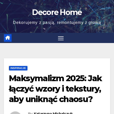
Skip
Decore Home
to
content
Dekorujemy z pasją, remontujemy z głową
INSPIRACJE
Maksymalizm 2025: Jak
łączyć wzory i tekstury,
aby uniknąć chaosu?
By
Katarzyna Michalczuk