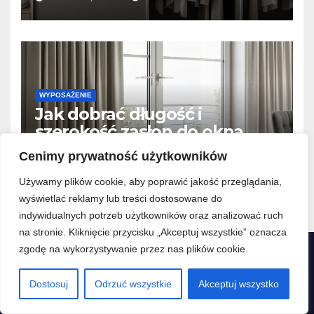
gniotły?
WYPOSAŻENIE
Jak dobrać długość i
szerokość zasłon do okna
tarasowego? Prosty
Cenimy prywatność użytkowników
28 LIPCA, 2026
KATARZYNA MICHALCZUK
kalkulator marszczenia
Używamy plików cookie, aby poprawić jakość przeglądania,
wyświetlać reklamy lub treści dostosowane do
indywidualnych potrzeb użytkowników oraz analizować ruch
na stronie. Kliknięcie przycisku „Akceptuj wszystkie” oznacza
zgodę na wykorzystywanie przez nas plików cookie.
Polityka prywatności
Dostosuj
Odrzuć wszystkie
Akceptuj wszystko