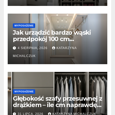
WYPOSAŻENIE
Jak urządzić bardzo wąski
przedpokój 100 cm
szerokości? Triki z lustrami i
4 SIERPNIA, 2026
KATARZYNA
płytkimi meblami
MICHALCZUK
WYPOSAŻENIE
Głębokość szafy przesuwnej z
drążkiem – ile cm naprawdę
potrzeba, żeby ubrania się nie
31 LIPCA, 2026
KATARZYNA MICHALCZUK