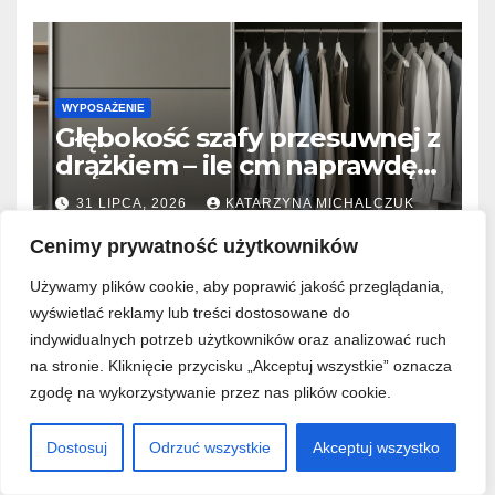
WYPOSAŻENIE
Głębokość szafy przesuwnej z
drążkiem – ile cm naprawdę
potrzeba, żeby ubrania się nie
31 LIPCA, 2026
KATARZYNA MICHALCZUK
gniotły?
Cenimy prywatność użytkowników
Używamy plików cookie, aby poprawić jakość przeglądania,
wyświetlać reklamy lub treści dostosowane do
indywidualnych potrzeb użytkowników oraz analizować ruch
WYPOSAŻENIE
na stronie. Kliknięcie przycisku „Akceptuj wszystkie” oznacza
Jak dobrać długość i
zgodę na wykorzystywanie przez nas plików cookie.
szerokość zasłon do okna
tarasowego? Prosty
Dostosuj
Odrzuć wszystkie
Akceptuj wszystko
28 LIPCA, 2026
KATARZYNA MICHALCZUK
kalkulator marszczenia