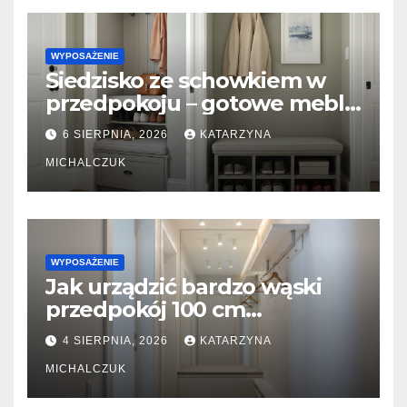
WYPOSAŻENIE
Siedzisko ze schowkiem w
przedpokoju – gotowe meble
vs. zabudowa stolarska na
6 SIERPNIA, 2026
KATARZYNA
wymiar
MICHALCZUK
WYPOSAŻENIE
Jak urządzić bardzo wąski
przedpokój 100 cm
szerokości? Triki z lustrami i
4 SIERPNIA, 2026
KATARZYNA
płytkimi meblami
MICHALCZUK