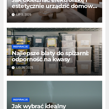
estetycznie urządzić domową
strefę rozrywki w salonie?
LIP 5, 2026
INSPIRACJE
Najlepsze blaty do spiżarni:
odporność na kwasy
LIS 26, 2025
INSPIRACJE
Jak wybrać idealny