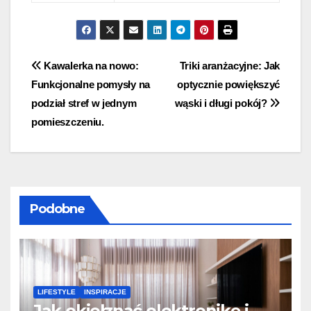
Nawigacja
Kawalerka na nowo:
Triki aranżacyjne: Jak
Funkcjonalne pomysły na
optycznie powiększyć
wpisu
podział stref w jednym
wąski i długi pokój?
pomieszczeniu.
Podobne
LIFESTYLE
INSPIRACJE
Jak okiełznać elektronikę i