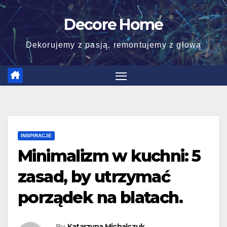
Skip
Decore Home
to
content
Dekorujemy z pasją, remontujemy z głową
INSPIRACJE
Minimalizm w kuchni: 5
zasad, by utrzymać
porządek na blatach.
By
Katarzyna Michalczuk