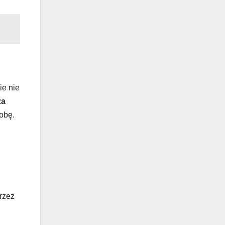
ie nie
za
obę.
rzez