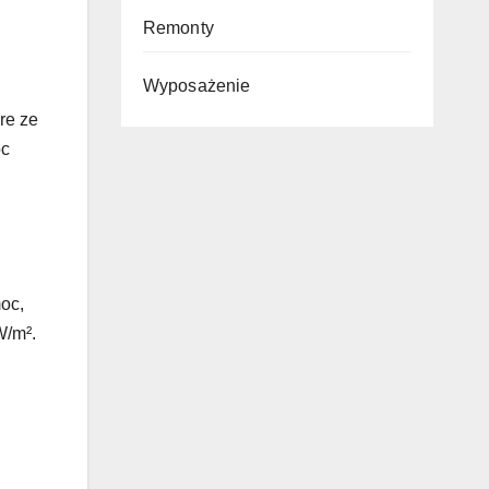
Remonty
Wyposażenie
óre ze
oc
oc,
W/m².