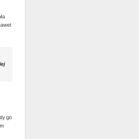
ała
nawet
ę
ej
edy go
ym