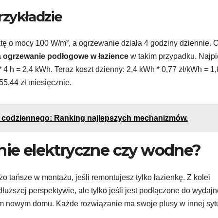
rzykładzie
tę o mocy 100 W/m², a ogrzewanie działa 4 godziny dziennie. 
a ogrzewanie podłogowe w łazience
w takim przypadku. Najp
 4 h = 2,4 kWh. Teraz koszt dzienny: 2,4 kWh * 0,77 zł/kWh = 1,8
55,44 zł miesięcznie.
a codziennego: Ranking najlepszych mechanizmów.
anie elektryczne czy wodne?
żo tańsze w montażu, jeśli remontujesz tylko łazienkę. Z kolei
łuższej perspektywie, ale tylko jeśli jest podłączone do wydaj
ałym nowym domu. Każde rozwiązanie ma swoje plusy w innej sytu