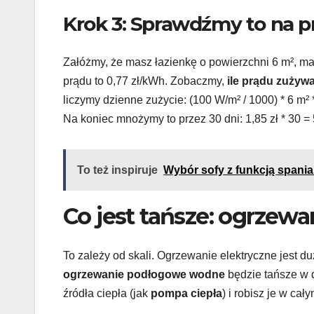
Krok 3: Sprawdźmy to na p
Załóżmy, że masz łazienkę o powierzchni 6 m², ma
prądu to 0,77 zł/kWh. Zobaczmy,
ile prądu zużyw
liczymy dzienne zużycie: (100 W/m² / 1000) * 6 m² *
Na koniec mnożymy to przez 30 dni: 1,85 zł * 30 = 
To też inspiruje
Wybór sofy z funkcją spani
Co jest tańsze: ogrzew
To zależy od skali. Ogrzewanie elektryczne jest du
ogrzewanie podłogowe wodne
będzie tańsze w d
źródła ciepła (jak
pompa ciepła
) i robisz je w c