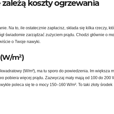
zależą koszty ogrzewania
nie. Na to, ile ostatecznie zapłacisz, składa się kilka rzeczy, kt
ógł świadomie zarządzać zużyciem prądu. Chodzi głównie o m
ywiście o Twoje nawyki.
 (W/m²)
kwadratowy (W/m²), ma tu sporo do powiedzenia. Im większa m
owo pobiera więcej prądu. Zazwyczaj maty mają od 100 do 200 
zwykle poleca się te o mocy 150–160 W/m². To taki złoty środek