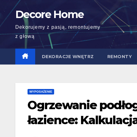
Skip
Decore Home
to
content
Dekorujemy z pasją, remontujemy
z głową
DEKORACJE WNĘTRZ
REMONTY
WYPOSAŻENIE
Ogrzewanie podłog
łazience: Kalkulacj