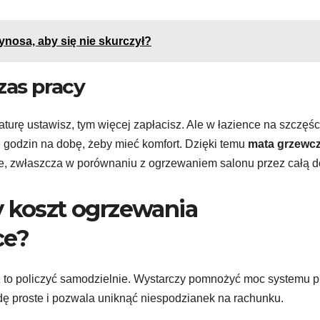
ynosa, aby się nie skurczył?
zas pracy
aturę ustawisz, tym więcej zapłacisz. Ale w łazience na szczęśc
6 godzin na dobę, żeby mieć komfort. Dzięki temu
mata grzewc
, zwłaszcza w porównaniu z ogrzewaniem salonu przez całą d
y koszt ogrzewania
ce?
z to policzyć samodzielnie. Wystarczy pomnożyć moc systemu p
dę proste i pozwala uniknąć niespodzianek na rachunku.