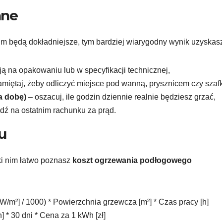
ane
. Im będą dokładniejsze, tym bardziej wiarygodny wynik uzyskas
ją na opakowaniu lub w specyfikacji technicznej,
miętaj, żeby odliczyć miejsce pod wanną, prysznicem czy szaf
a dobę)
– oszacuj, ile godzin dziennie realnie będziesz grzać,
dź na ostatnim rachunku za prąd.
u
ki nim łatwo poznasz
koszt ogrzewania podłogowego
W/m²] / 1000) * Powierzchnia grzewcza [m²] * Czas pracy [h]
 * 30 dni * Cena za 1 kWh [zł]