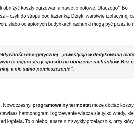
rafi obniżyć koszty ogrzewania nawet o połowę. Dlaczego? Bo
z – czyli do stropu pod łazienką. Dzięki warstwie izolacyjnej c
arych, słabo ocieplonych budynkach rachunki mogą być przez to 
ektywności energetycznej: „Inwestycja w dedykowaną mat
ym to najprostszy sposób na obniżenie rachunków. Bez ni
nką, a nie samo pomieszczenie”.
ci. Nowoczesny,
programowalny termostat
może obciąć koszty
stawiasz harmonogram i ogrzewanie włącza się tylko wtedy, ki
ed kąpielą. To o niebo lepsze niż zwykły przełącznik, przy któr