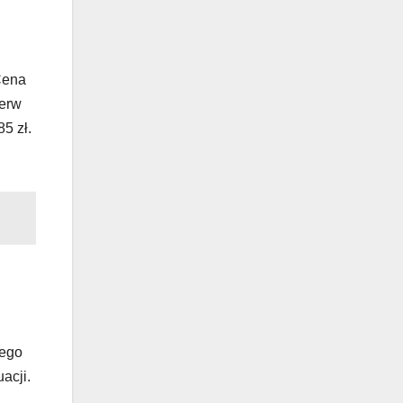
Cena
ierw
5 zł.
nego
acji.