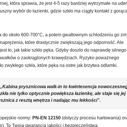
znej, która sprawia, że jest 4-5 razy bardziej wytrzymałe na ude
łuszny wybór do łazienki, gdzie szkło ma ciągły kontakt z gorąc
ła do około 600-700°C, a potem gwałtownym schłodzeniu go z
naprężenia, które drastycznie zwiększają jego odporność. Ale
est to, jak takie szkło pęka. Gdyby doszło do naprawdę silnego
h kawałków o zaokrąglonych krawędziach. Ryzyko poważnego
o zwykłego szkła, które pęka na ostre jak brzytwa odłamki.
 „
Kabina prysznicowa walk-in
to kwintesencja nowoczesne
kła nie tylko optycznie powiększa łazienkę, ale staje się jej
ysznica z resztą wnętrza i nadając mu lekkości”.
ropejskie normy:
PN-EN 12150
(dotyczy procesu hartowania) or
n). To Twoja gwarancja jakości i bezpieczeństwa.