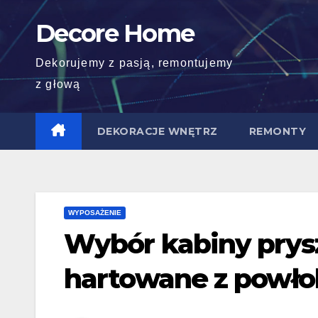
Skip
Decore Home
to
content
Dekorujemy z pasją, remontujemy
z głową
DEKORACJE WNĘTRZ
REMONTY
WYPOSAŻENIE
Wybór kabiny prysz
hartowane z powłok