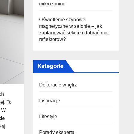
mikrozoning
Oświetlenie szynowe
magnetyczne w salonie – jak
zaplanować sekcje i dobrać moc
reflektorów?
Kategorie
Dekoracje wnętrz
ch
Inspiracje
ej. To
. W
Lifestyle
kle
łej
Porady eksperta