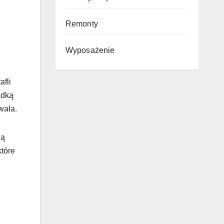
Remonty
Wyposażenie
afli
adką
wała.
ją
które