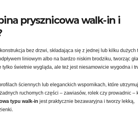
bina prysznicowa walk-in i
?
konstrukcja bez drzwi, składająca się z jednej lub kilku dużych t
 odpływem liniowym albo na bardzo niskim brodziku, tworząc gł
tylko świetnie wygląda, ale też jest niesamowicie wygodna i tr
profilach ściennych lub eleganckich wspornikach, które utrzymu
u żadnych ruchomych części – zawiasów, rolek czy prowadnic – 
owa typu walk-in
jest praktycznie bezawaryjna i tworzy lekką,
ienki.