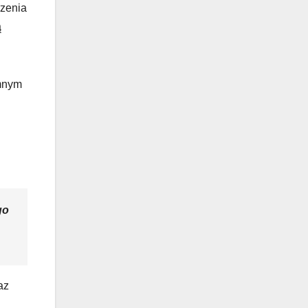
rzenia
ą
imnym
go
az