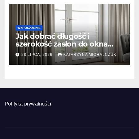
WYPOSAŻENIE
Jak dobrać długość i
szerokość zasłon do okna
tarasowego? Prosty
28 LIPCA, 2026
KATARZYNA MICHALCZUK
kalkulator marszczenia
Polityka prywatności