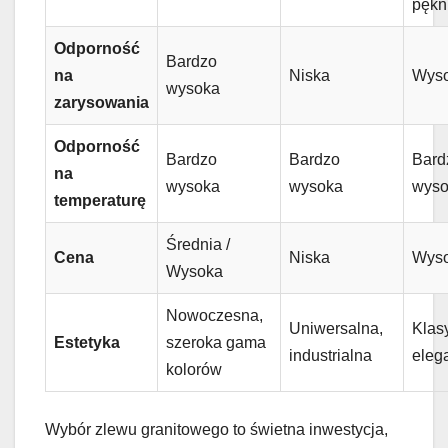
pękn
Odporność
Bardzo
na
Niska
Wys
wysoka
zarysowania
Odporność
Bardzo
Bardzo
Bard
na
wysoka
wysoka
wyso
temperaturę
Średnia /
Cena
Niska
Wys
Wysoka
Nowoczesna,
Uniwersalna,
Klas
Estetyka
szeroka gama
industrialna
eleg
kolorów
Wybór zlewu granitowego to świetna inwestycja,