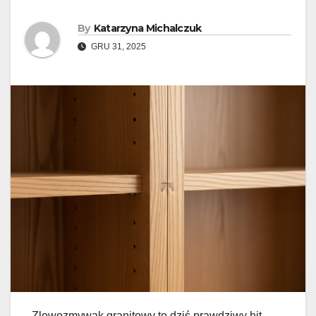
By
Katarzyna Michalczuk
GRU 31, 2025
Zlewozmywak granitowy to dziś prawdziwy hit –