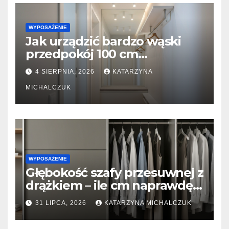
WYPOSAŻENIE
Jak urządzić bardzo wąski
przedpokój 100 cm
szerokości? Triki z lustrami i
4 SIERPNIA, 2026
KATARZYNA
płytkimi meblami
MICHALCZUK
WYPOSAŻENIE
Głębokość szafy przesuwnej z
drążkiem – ile cm naprawdę
potrzeba, żeby ubrania się nie
31 LIPCA, 2026
KATARZYNA MICHALCZUK
gniotły?