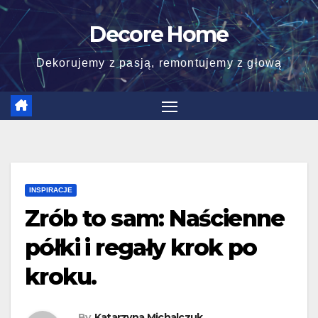
Skip
Decore Home
to
content
Dekorujemy z pasją, remontujemy z głową
INSPIRACJE
Zrób to sam: Naścienne
półki i regały krok po
kroku.
By
Katarzyna Michalczuk