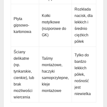
Rozkłada
Kołki
nacisk, dla
Płyta
motylkowe
lekkich i
gipsowo-
(rozporowe do
średnio
kartonowa
GK)
ciężkich
półek
Ściany
Tylko do
delikatne
Taśmy
bardzo
(np.
montażowe,
lekkich
tynkarskie,
haczyki
półek,
cienkie), lub
samoprzylepne,
nośność
brak
kleje
jest
możliwości
montażowe
niewielka
wiercenia